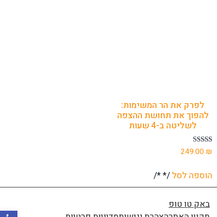
לפרק את הר המשימות:
להפוך את תחושת ההצפה
לשליטה ב-4 שעות
דורג
249.00
₪
4.97
מתוך 5
הוספה לסל
/* */
באק טו טופ
פתח סרגל
תקנון האתר
הצהרת נגישות
מדיניות פרטיות