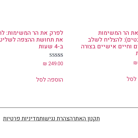
ת הר המשימות
לפרק את הר המשימות: לה
טים): להצליח לשלב
את תחושת ההצפה לשליט
ם וחיים אישיים בצורה
ב-4 שעות
₪
דורג
₪
249.00
4.97
מתוך 5
לסל
הוספה לסל
תקנון האתר
הצהרת נגישות
מדיניות פרטיות