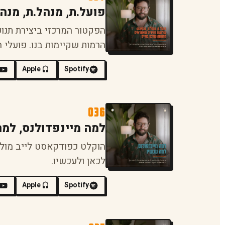
פועל.ת, מנהל.ת, מנ
הפקטור המרכזי ביצירת תנו
הרמות שקיימות בנו. פועלי חי
Apple
Spotify
036
למה מיינפדולנס, למ
הוקלט כפודקאסט לייב מול 
לכאן ולעכשיו.
Apple
Spotify