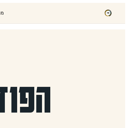
מו
הפוד