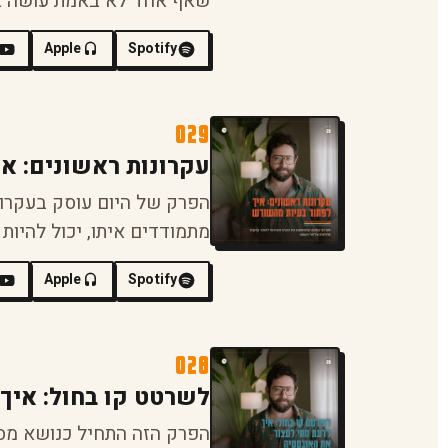
שאף אחד לא באמת עושה אי
Apple
Spotify
029
עקרונות ראשונים: א
הפרק של היום עוסק בעקרונ
מתמודדים איתו, יכול להיות 
Apple
Spotify
028
לשרטט קו בחול: איך
הפרק הזה התחיל כנושא מסו