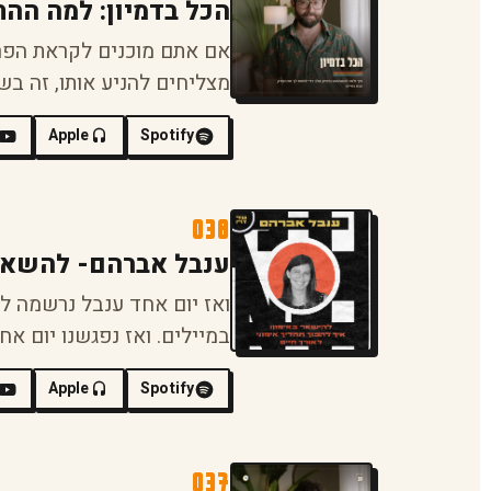
הכל בדמיון: למה הה
אם אתם מוכנים לקראת הפר
מצליחים להניע אותו, זה בש
Apple
Spotify
038
ענבל אברהם- להשאר ב
ואז יום אחד ענבל נרשמה לק
במיילים. ואז נפגשנו יום אח
Apple
Spotify
037