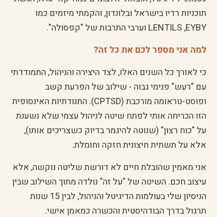
תוכניות רדיו בישראל ובלונדון, והקמתי מיזמים כמו
LENTILS ,EYBY וערבי התרבות של "קפסולה".
למה אני מספר לכם את כל זה?
כי לאורך כל השנים האלו, לצד היצירה והניהול, התמודדתי
עם "רעש" פנימי גבוה - שילוב של הפרעת קשב
ופוסט-טראומה מורכבת (CPTSD). התנודתיות האינסופית
הזו הכריחה אותי לפתח שיטה לניהול עצמי שלא נשענת
על "כוח רצון" (שנוטה להיגמר בדיוק כשצריכים אותו),
אלא על תשתית חיצונית חזקה וחומלת.
אני מאמין שהובלת חיים לא דורשת שליטה נוקשה, אלא
עיצוב חכם. השיטה של "על זה" נולדה מתוך השילוב שבין
הניסיון שלי בעולמות הדיגיטל והניהול, לבין 15 שנות
תרגול בדרך הבודהיסטית והכשרה כמאמן אישי.