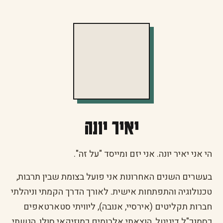
יאיר יונה
הי אני יאיר יונה. אני יזם ומייסד "על זה".
בעשרים השנים האחרונות אני פועל בצומת שבין תרבות,
טכנולוגיה והתפתחות אישית. לאורך הדרך הקמתי וניהלתי
חברות תקליטים (אירסיי, אנובה), ליוויתי סטארטאפים
כסמנכ"ל דיגיטל, הוצאתי אלבומים כמוזיקאי סולו, הגשתי