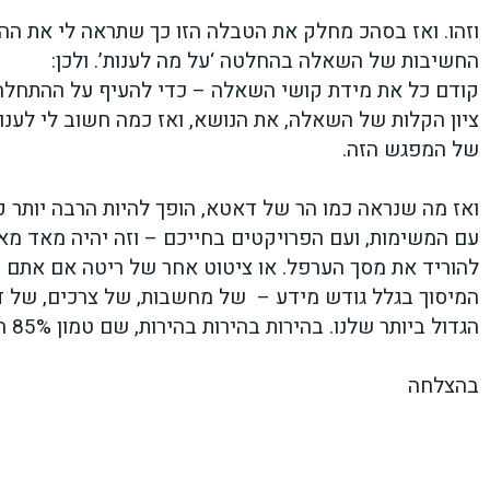
וזהו. ואז בסהכ מחלק את הטבלה הזו כך שתראה לי את הה
החשיבות של השאלה בהחלטה ‘על מה לענות’. ולכן:
קודם כל את מידת קושי השאלה – כדי להעיף על ההתחלה
ציון הקלות של השאלה, את הנושא, ואז כמה חשוב לי לע
של המפגש הזה.
ואז מה שנראה כמו הר של דאטא, הופך להיות הרבה יותר 
עם המשימות, ועם הפרויקטים בחייכם – וזה יהיה מאד מאד
להוריד את מסך הערפל. או ציטוט אחר של ריטה אם אתם 
המיסוך בגלל גודש מידע – של מחשבות, של צרכים, של ד
הגדול ביותר שלנו. בהירות בהירות בהירות, שם טמון 85% הפתרון לכל דבר.
בהצלחה