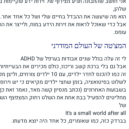
אני חושב שהתבונה תגיע מצירוף של זירות ידע שקיימות ב
שלהן,
הוא מה שיעשה את ההבדל בחיים שלי ושל כל אחד אחר.
אבל כדי שאוכל לראות את זירות הידע במוח, ולייצר את הה
עומס.
המצ'טה של העולם המודרני
לי זה עלה בגלל שנים אבודות בערפל של ADHD
אבל גם בלי ברכת קשב וריכוז, כולם מכירים את הבעייתיו
זה כמו להכנס לחדר ילדים, עם 10 ילדים צורחים, וליצן מפחיד שמנסה
לשלוט בסיטואציה, בזמן שחצי ילדים מקיאים כי יש וירוס
בשבועות האחרונים (נכתב מנסיון קשה מאד, נאמר זאת כך)
מחליטים להפעיל בבת אחת את השלט רחוק המצפצף השטנ
של
It’s a small world after all
בברדק כזה, כמו שאומרים, כל אחד היה יוצא מדעתו.