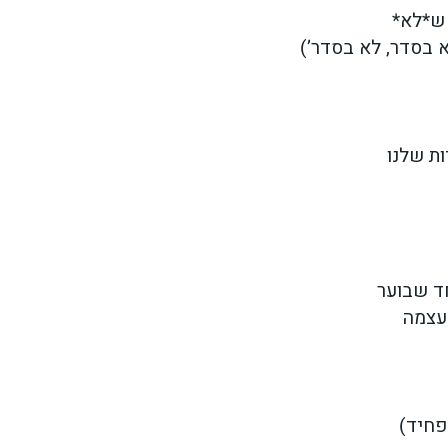
 ש*לא*
א בסדר, לא בסדר’)
ות שלנו
חד שבוער
 עצמה
פחיד)