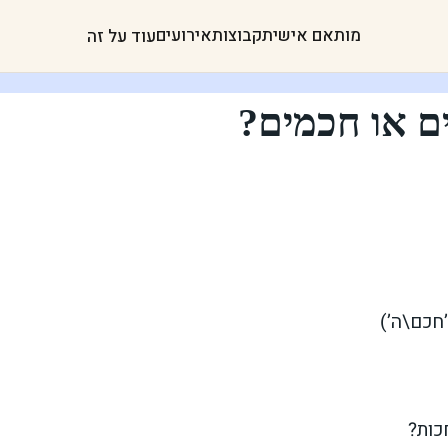
מותאם אישית
קבוצות
אירועים
עוד על זה
ים או חכמים?
חכם\ה’)
כות?