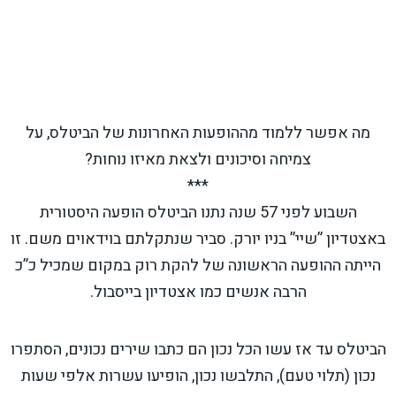
מה אפשר ללמוד מההופעות האחרונות של הביטלס, על
צמיחה וסיכונים ולצאת מאיזו נוחות?
***
השבוע לפני 57 שנה נתנו הביטלס הופעה היסטורית
באצטדיון ”שיי” בניו יורק. סביר שנתקלתם בוידאוים משם. זו
הייתה ההופעה הראשונה של להקת רוק במקום שמכיל כ”כ
הרבה אנשים כמו אצטדיון בייסבול.
הביטלס עד אז עשו הכל נכון הם כתבו שירים נכונים, הסתפרו
נכון (תלוי טעם), התלבשו נכון, הופיעו עשרות אלפי שעות