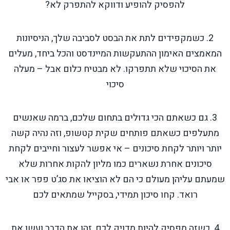
להפסיק להופיע ודווקא להתפרק לא?
2. כשמקפידים לתת את הבסט לסביבה שלך, הניסיונות
המאמצים האימון ההתעקשות המיינדסט והכל ביחד, מעלים
את הסיכוי שלא תתפרקו. לא מבטיח כלום אבל – מעלה
סיכוי
3. גם כשאתם הכי גדולים בתחום שלכם, ברמה שאנשים
מתעלפים כשאתם פותחים שקית קטשופ, וזה נהיה קשה
יותר ויותר לקחת סיכונים – אי אפשר לעצור וחייבים לקחת
סיכונים אחרת נשארים כמו מליון להקות אחרות שלא
שמעתם עליהן מעולם כי הם לא הוציאו את סג’ט פפר או אבי
רואד. קחו סיכון תמידי, בסקייל שמתאים לכם
4. כשזה מפסיק להיות מדויק לכם, זהו את הדבר ועשו את