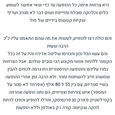
היא צרחות אימה, כל ההופעה עד כדי שאי אפשר לשמוע
כלום והלהקה סובלת ומזייפת ושום דבר לא מגניב ועדיף
שקיות קטשופ בידיים של פול
והם כולה רצו להופיע, לעשות את מה שהם התאמנו עליו כ”כ
הרבה שעות
והם עשו הכל נכון והכניסו שליטה אדירה והיו על זה בכל
הקשור ללהיות אנשי מקצוע הכי טובים שלהם. אבל הצרחות
גמרו עליהם וההופעה ההיסטורית הזו גרמה לכוחם להבין
שמשהו חייב להשתנות ומהר. ולא הרבה זמן אחרי ההופעה
בשיי סטדיום, עם בין 55 ל 80 אלף (אפרחד לא סגור על
המספר) איש צורחות וצורחים, הם נתנו הופעה אחרונה
בקנדלסטיק פארק סן פרנסיסקו, וחדלו להופיע והפכו להיות
להקה שקיומה קורה רק באולפן וללא הופעות