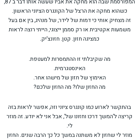
המפורסמת שבה הוא מחקה את אביו שעשה אותו דבר ב 87,
כשהוא מחקה את הרצל של הקונגרס הציוני הראשון.
זה מצחיק אותי כי דמות של לידר, של מנהיג, בין אם בעל
משמעות אקטיבית או רק סממן ייצוגי, הייתי רוצה לראות
כמציגה חזון. קטן. חזונצ’יק.
מה שקיבלתי זו ההתמסרות למעטפת.
האינסטגרמית.
האימוץ של חזון של מישהו אחר.
מה החזון שלו? מה החזון שלכם?
בהתקשר לארוע כמו קונגרס ציוני וזה, אפשר לראות בזה
קריצה ל’המשך דרכו וחזונו של’, אבל אני לא יודע. זה מוזר
לי.
מוזר לי שחזון לא משתנה במשך כל כך הרבה שנים. החזון