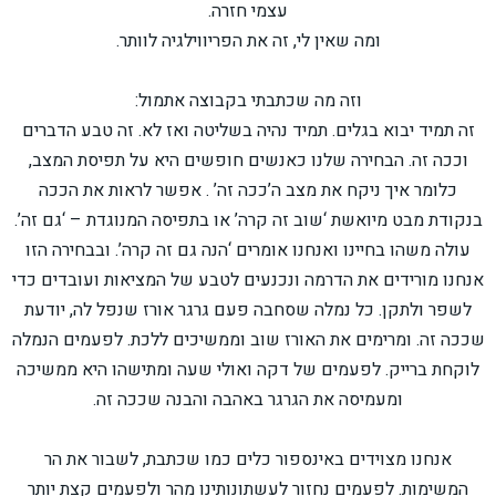
עצמי חזרה.
ומה שאין לי, זה את הפריווילגיה לוותר.
וזה מה שכתבתי בקבוצה אתמול:
זה תמיד יבוא בגלים. תמיד נהיה בשליטה ואז לא. זה טבע הדברים
וככה זה. הבחירה שלנו כאנשים חופשים היא על תפיסת המצב,
כלומר איך ניקח את מצב ה’ככה זה’ . אפשר לראות את הככה
בנקודת מבט מיואשת ‘שוב זה קרה’ או בתפיסה המנוגדת – ‘גם זה’.
עולה משהו בחיינו ואנחנו אומרים ‘הנה גם זה קרה’. ובבחירה הזו
אנחנו מורידים את הדרמה ונכנעים לטבע של המציאות ועובדים כדי
לשפר ולתקן. כל נמלה שסחבה פעם גרגר אורז שנפל לה, יודעת
שככה זה. ומרימים את האורז שוב וממשיכים ללכת. לפעמים הנמלה
לוקחת ברייק. לפעמים של דקה ואולי שעה ומתישהו היא ממשיכה
ומעמיסה את הגרגר באהבה והבנה שככה זה.
אנחנו מצוידים באינספור כלים כמו שכתבת, לשבור את הר
המשימות. לפעמים נחזור לעשתונותינו מהר ולפעמים קצת יותר