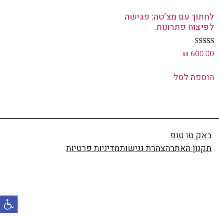
לחתוך עם מצ’טה: פגישה
לפיצוח פתרונות
דורג
₪
600.00
5.00
מתוך 5
הוספה לסל
באק טו טופ
תקנון האתר
הצהרת נגישות
מדיניות פרטיות
פתח סרגל