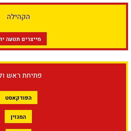
הקהילה
מייצרים תנועה יח
פתיחת ראש ול
הפודקאסט
המגזין