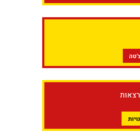
'טה
רצאות
ויות