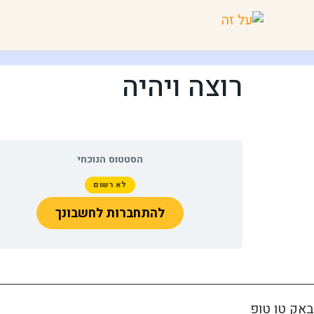
רוצה ויהיה
הסטטוס הנוכחי
לא רשום
להתחברות לחשבונך
באק טו טופ