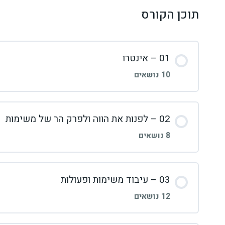
תוכן הקורס
01 – אינטרו
10 נושאים
תוכן השיעור
02 – לפנות את הווה ולפרק הר של משימות
8 נושאים
01 מתחילים!
תוכן השיעור
03 – עיבוד משימות ופעולות
02: לעזוב את פס הייצור לכמה דקות ביום
12 נושאים
01 למה חשוב שנחיה בתוך ספא נורווגי? (פרק אורח מ’הר המשימות’)
03: כלי העבודה של המערכת שלנו – מבוא