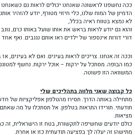
ככה נחשפנו לראשונה שאנחנו יכולים לראות גם כשאנחנו ל
הדמיון של המוח שלנו, כלי חיזוי מטורף, יודע להזהיר אות
לא נמצא בטווח ראיה בכלל,
והוא גם יודע לראות בראש את אותו שועל באותו כרם, גונ
דורי דורות אינספור של ילדים ראו אותם נגנבים. ואף אחד 
וככה זה אנחנו. צריכים לראות בעינים. ואם לא בעינים, אז ב
כמו הבופה. מסתכל על ירקות – אוכל ירקות. נחשף למטוגני
המשוואה הזו פשוטה.
כל קבוצה שאני מלווה בתהליכים שלי
מתחילה באותה הדרך. תסירו מהטלפון אפליקציות של חדשו
תודעתי. תורידו התראות בטלפון. אל תסתכלו על מה שאתם 
מציאות.
כולם יודעים שחשיפה לתקשורת, בטח זו הישראלית, זה כ
מתישהו זה יעלה לך בפציעה תודעתית כזו או אחרת.