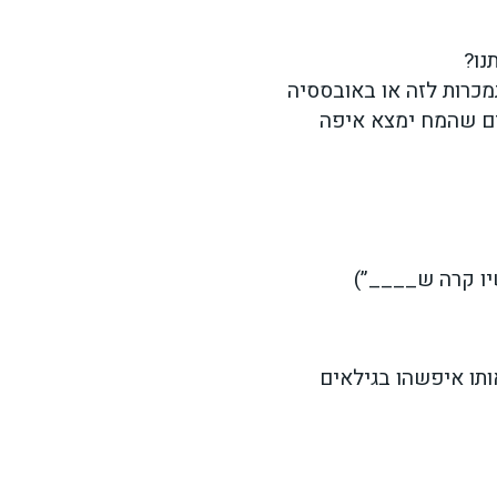
נו?
מכרות לזה או באובססיה
חים שהמח ימצא איפה
יו קרה ש____”)
ותו איפשהו בגילאים