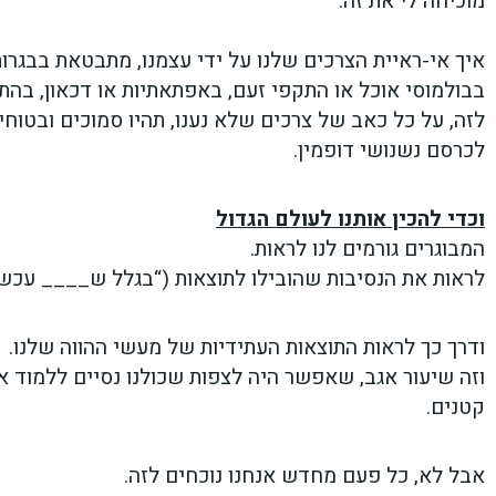
מוכיחה לי את זה.
איך אי-ראיית הצרכים שלנו על ידי עצמנו, מתבטאת בבגרות
בבולמוסי אוכל או התקפי זעם, באפתאתיות או דכאון, בהת
לזה, על כל כאב של צרכים שלא נענו, תהיו סמוכים ובטו
לכרסם נשנושי דופמין.
וכדי להכין אותנו לעולם הגדול
המבוגרים גורמים לנו לראות.
לראות את הנסיבות שהובילו לתוצאות (“בגלל ש____ עכש
ודרך כך לראות התוצאות העתידיות של מעשי ההווה שלנו.
וזה שיעור אגב, שאפשר היה לצפות שכולנו נסיים ללמוד א
קטנים.
אבל לא, כל פעם מחדש אנחנו נוכחים לזה.