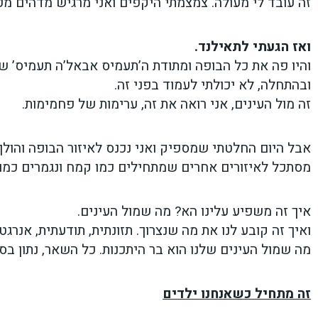
זה עובד לי מעולה. צמצמתי היקפים ואני מרגיש מדהים מ
ואז הגעתי לתאילנד.
והיו פה את כל הבופה ומתודת ה’תעמיס אבאל’ה תעמיס’ 
ובהתחלה, לא יכולתי לעמוד בפני זה.
זה מול העינים, אני רואה את זה, ערימות של פחמימות.
אבל היום החלטתי שמספיק ואני נכנס לאיזור הבופה והולך
מסתכל לאיזורים אחרים שמתחילים כמו קמח ונגמרים כמו צ
איך זה משפיע עלינו הא? מה שמול העינים.
ואיך זה קובע לנו את מה שנצרוך. תזונתית, תודעתית, אנרגטי
מה שמול העינים שלנו הוא בר היתכנות. כל השאר, נתון בס
זה מתחיל כשאנחנו ילדים