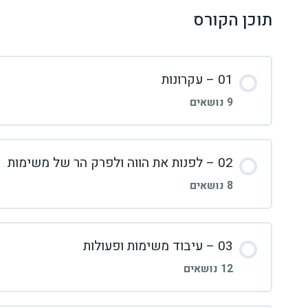
תוכן הקורס
01 – עקרונות
9 נושאים
תוכן השיעור
02 – לפנות את הווה ולפרק הר של משימות
8 נושאים
01: לעזוב את פס הייצור לכמה דקות ביום
תוכן השיעור
03 – עיבוד משימות ופעולות
02: כלי העבודה של המערכת שלנו – מבוא
12 נושאים
01 למה חשוב שנחיה בתוך ספא נורווגי? (פרק אורח מ’הר המשימות’)
03: אפליקציית ניהול משימות: חדר ההמתנה של החיים