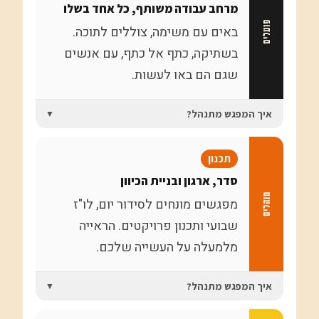
מרחב עבודה משותף, כל אחד בשלו
פועלים
באים עם משימה, צוללים לתוכה.
בשתיקה, כתף אל כתף, עם אנשים
שגם הם באו לעשות.
איך המפגש מתנהל?
▼
מה עושים במפגש?
תכנון
המנחה פותח את הסשן בכמה דברי פתיחה
סדר, ארגון ובניית הכיוון
ושיתוף קצר מהמשתתפים, ואז כל אחד
מנהלים
מפגשים מונחים לסידור יום, לו"ז
צולל לעשות את המשימות שחשוב לו
שבועי ותכנון פרויקטים. הראייה
לקדם. בעסק, בחיים הפרטיים, בפרויקט. כל
מלמעלה על העשייה שלכם.
אחד בשלו.
לומדים משהו?
איך המפגש מתנהל?
▼
לא. זה מרחב עבודה ופעולה משותף.
המפגשים נערכים בשתיקה כדי לאפשר