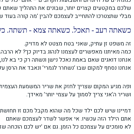
כמנהלים של היומיום והשבועות הקרובים – אתם יכולים לה
שלכם במקטעים קצרים יותר, שבונים את התהליך שאתם קור
מבלי שתצטרכו להתחייב לעצמכם להבין ‘מה קורה בעוד ש
כשאתה רעב - תאכל. כשאתה צמא - תשתה. כשא
זה משפט זן עתיק, שאני בטח מצטט לא מדויק.
כמה מאיתנו מאפשרים לעצמנו לנהוג בדיוק כך? לא הרבה, 
אנחנו דואגים שאם באמת נאכל נישן ונשתה רק כי בא לנו,
אנחנו נסחף למקום שבו ‘נשחרר לגמרי’ ונאבד את הרסן על 
ופה מגיע המקום שצריך לחזק את שריר המשמעת העצמית
ושריר ה’אני צריך לסמוך על עצמי יותר’ מאידך.
דמיינו שיש לכם ילד שכל מה שהוא מקבל מכם זו תחושת ‘א
אתם הילד הזה עכשיו. אי אפשר לשדר לעצמכם שאתם
לא סומכים על עצמכם כל הזמן. גם אם ‘יש לכם הוכחה שזה 