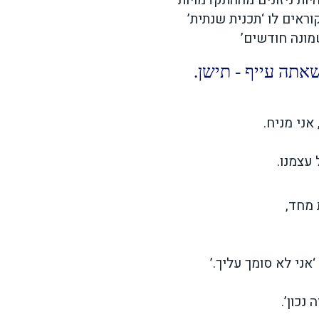
יות ניזונים מההתקדמויות
אים לו ‘תכנית שנתית’
מונה חודשים’
תה עייף - תישן.
אני מניח.
עצמנו.
 מחד,
ני לא סומך עליך.’
נכון’.