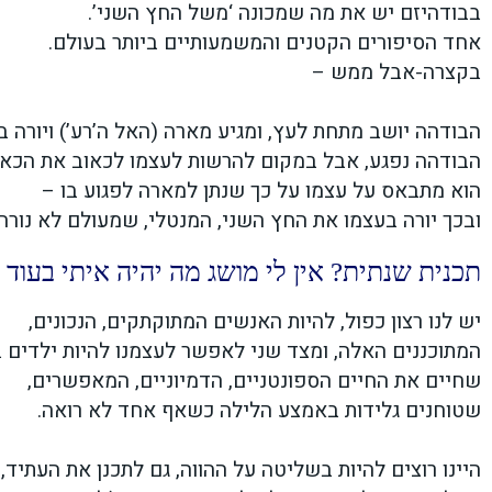
בבודהיזם יש את מה שמכונה ‘משל החץ השני’.
אחד הסיפורים הקטנים והמשמעותיים ביותר בעולם.
בקצרה-אבל ממש –
הבודהה יושב מתחת לעץ, ומגיע מארה (האל ה’רע’) ויורה בו
הבודהה נפגע, אבל במקום להרשות לעצמו לכאוב את הכאב
הוא מתבאס על עצמו על כך שנתן למארה לפגוע בו –
ובכך יורה בעצמו את החץ השני, המנטלי, שמעולם לא נורה 
תכנית שנתית? אין לי מושג מה יהיה איתי בעוד 
יש לנו רצון כפול, להיות האנשים המתוקתקים, הנכונים,
המתוכננים האלה, ומצד שני לאפשר לעצמנו להיות ילדים 
שחיים את החיים הספונטניים, הדמיוניים, המאפשרים,
שטוחנים גלידות באמצע הלילה כשאף אחד לא רואה.
היינו רוצים להיות בשליטה על ההווה, גם לתכנן את העתיד,