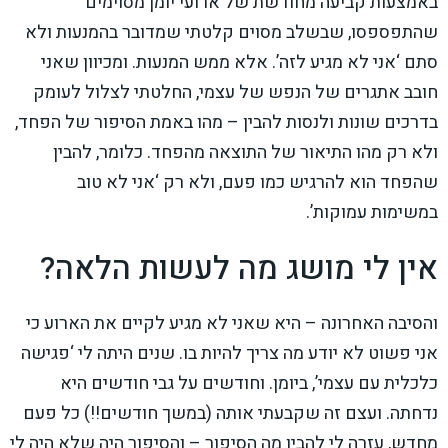
באמצעות קביעה מחודשת של ארועי יומן מסוימים
שהתפספסו, שבשלב מסוים קלטתי שמדובר בהמנעות ולא
סתם ‘אני לא מגיע לזה’. אלא ממש המנעות. ומכיוון שאני
חובב אתגרים של הנפש של עצמי, החלטתי לצלול לעומק
בדרכים שונות ולנסות להבין – מהו באמת הסיפור של הפחד,
ולא רק מהו התיאור של התוצאה מהפחד. כלומר, להבין
שהפחד הוא להרגיש כמו פעם, ולא רק ‘אני לא טוב
במשימות עמוקות’.
אין לי מושג מה לעשות הלאה?
והסיבה האחרונה – היא שאני לא מגיע לקיים את הארוע כי
אני פשוט לא יודע מה צריך להיות בו. שנים היתה לי ‘פגישה
כלכלית עם עצמי’, ביומן. וחודשים על גבי חודשים היא
נדחתה. ועצם זה שקבעתי אותה (במשך חודשים!!) כל פעם
מחדש, עזרה לי להבין מה הסיפור – והסיפור היה שלא היה לי