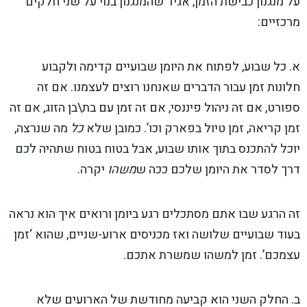
על מנגנון כבישת הזמן, אגיד שהמנגנון בנוי על שני חלקים
מרכזיים:
א. כל שבוע, לפתוח את היומן שבועיים קדימה ולקבוע
חלונות זמן עבור הדברים שאנחנו רוצים לעצמנו. אם זה
ספורט, אם זה ניהול פיננסי, אם זה זמן עם בת\בן הזוג, אם זה
זמן קריאה, זמן טיול בפארק וכו’. כמובן שלא
כל
מה שנרצה,
יוכל להתכנס בתוך אותו שבוע, אבל בטוח בטוח שתהיה לכם
דרך לסדר את היומן שלכם ככה ש
משהו
יקרה.
זה הרגע שבו אתם מסתכלים רגע ביומן ורואים איך הוא נראה
בעוד שבועיים שלושה ואז מכניסים ארוע-שניים, שהוא ‘זמן
עצמכם’. זמן למשהו שמשרת אתכם.
ב. החלק השני הוא קביעה מחודשת של הארועים שלא