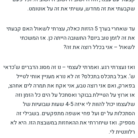
שקבעתי את זה מחדש, עשיתי את זה על אוטומט.
עד שאחרי בערך 5 הזזות כאלה, עצרתי לשאול האם קבעתי
את זה לזמן טוב ביום? התשובה הייתה כן. אז המשכתי
לשאול – אני בכלל רוצה את זה?
ואז נעצרתי רגע. ואמרתי לעצמי – נו זה מסוג הדברים ש’כדאי
ש’. אבל בתכלס בתכלס? זה לא נורא מעניין אותי לטייל
בפארק, ואם אני רוצה טבע, אני אקח את תמרה לים אחהצ,
או ארוץ על הטיילת בבוקר ואסתכל על הים כל הזמן וזה
שלעצמו יכול להוות לי איזה 4-5 שעות שבועיות של
הסתכלות על ים ועל פחי אשפה מתפקעים. בשבילי זה
מספיק. ואז שיחררתי את ההאחזות במשבצת הזו. היא לא
רלוונטית לי.