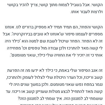
הקושי. אבל בשביל לצמוח מתוך קושי, צריך להכיר בקושי
ולרצות לעבור אותו.
הקושי והפחד, הם תמיד תמיד לא מספיק ברורים לנו. אנחנו
מספרים לעצמנו סיפור ש’אנחנו לא טובים בבירוקרטיה’. אבל
זה לא הפחד. הפחד שיכול לשבת שם למטה הוא ‘כילד היה
לי קשה מאד להתרכז ולכן עבודה מול טפסים וכו’ מפחידה
אותי כי זה יזכיר לי את החוויה שלי כילד, שאני מטומטם’.
זה אגב הסיפור שלי באמת, כי כילד לא ידעו מה זה הפרעת
קשב וריכוז, וכל העדר היכולת שלי לצלול לעומק ולהתרכז,
נגמר במפח נפש שאני מטומטם. ולכן במשך שנים היה לי
קשה מאד להתחיל לבצע מטלות שעניינן קשב או ריכוז. עד
ששמתי לב למנגנון הזה. איך שמתי לב למנגנון הזה?