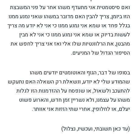
ואם סיסטמטית אני מתעדף משהו אחר על פני המשבצת
הזו ביומן, צריך להבין האם מדובר במשהו שאני נמנע ממנו
בגלל פחד או שמא אני נמנע ממנו כי אני לא יודע מה צריך
לעשות בדיוק או שמא אני נמנע ממנו כי אני לא מבין
מהבטן, את הרלוונטיות שלו אלי ואז אני צריך לחפש את
הסיפור הגדול של המניעים.
בסופו של דבר, הגוף והאוטומטים יודעים משהו
שהמודע שלי לא יודע, ונשאלת רק השאלה האם נתעקש
להתעכב ולשאול, או שנפסח על ההזדמנות הזו לגלות
משהו על עצמנו, ולא נשריין זמן חדש, והארוע פשוט
יעלם, או לחלופין, אחרי שתי הזזות אני אוותר.
(עד כאן תשובתי, ועכשיו, נצלול)