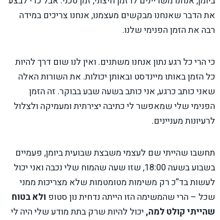
ביומן, אנחנו משריינים לו זמן חיצוני, זמן טכני. אבל כדי לבצע
את הדבר שאנחנו מבקשים מעצמנו, אנחנו צריכים במידה
רבה את הזמן הפנימי שלנו.
כי הרי כל רגע נתון אנחנו משתנים. ואין לנו שום דרך להיות
כל הזמן באותו מיינדסט ובאותן יכולות. את השורות האלה
שאני כותב כרגע, אני כותב בשעה שבע בבוקר. זה הזמן
הפנימי שלי שמאפשר לי כתיבה יצירתית ומעמיקה ולצלול
לרעיונות מעניינים.
תחשבו שהייתי שם לעצמי משבצת שבועית ביומן, פעמיים
בשבוע בשעה 18:00, שזו שעה שהמוח שלי נכבה ואני יכול
לעשות בד”כ רק משימות מטומטמות שלא מצריכות ממני
שכל – הרי שהמשימה הזו הייתה נדחית נון סטופ
ולא בטוח
שהייתי קולט למה,
יכול להיות שרק בתת מודע שלי היה לי