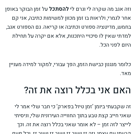
וזה אגב מה שקרה לי וגרם לי
להסתכל
על זמן הבוקר באופן
אחר לגמרי, ולראות בו זמן מכוון למשימות כתיבה, אני קם
בחמש, מדיטציה ספורט וכתיבה או קריאה. גם הספורט אגב,
למדתי שאין לו סיכויי היתכנות, אלא אם יקרה על תחילת
היום לפני הכל.
כלומר מנגנון כבישת הזמן, הפך עבורי, למקור למידה מעניין
מאד.
האם אני בכלל רוצה את זה?
זה שקבעתי ביומן ‘זמן טיול בפארק’ כי חבר שלי אמר לי
שאני חייב קצת טבע בתוך החווייה העירונית שלי, וניסיתי
לייצר לזה זמן – לא אומר שאני בכלל רוצה את זה. וכך
קבעתי עם עצמי, וזה זז ושוב זז ושוב זז ושוב זז. וכל פעם